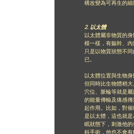
構改變為可再生的細
2. 以太體
以太體屬非物質的身
模一樣，有軀幹、內
只是以物質狀態不同
已。
以太體位置與生物身
但同時比生物體稍大
穴位、脈輪等就是屬
的能量傳輸及痛感傳
起作用。比如，對催
是以太體，這也就是
眠狀態下，刺激他的
科手術，他也不會有