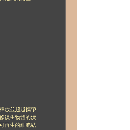
釋放並超越攜帶
修復生物體的潰
可再生的細胞結