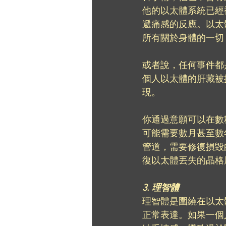
他的以太體系統已經
遞痛感的反應。以太
所有關於身體的一切
或者說，任何事件都
個人以太體的肝藏被
現。
你通過意願可以在數
可能需要數月甚至數
管道，需要修復損毀
復以太體丟失的晶格
3. 理智體
理智體是圍繞在以太
正常表達。如果一個