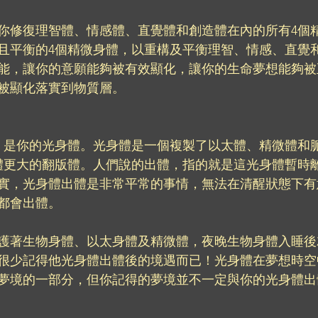
你修復理智體、情感體、直覺體和創造體在內的所有4個
且平衡的4個精微身體，以重構及平衡理智、情感、直覺
能，讓你的意願能夠被有效顯化，讓你的生命夢想能夠被
被顯化落實到物質層。
，是你的光身體。光身體是一個複製了以太體、精微體和
體更大的翻版體。人們說的出體，指的就是這光身體暫時
實，光身體出體是非常平常的事情，無法在清醒狀態下有
都會出體。
護著生物身體、以太身體及精微體，夜晚生物身體入睡後
很少記得他光身體出體後的境遇而已！光身體在夢想時空
夢境的一部分，但你記得的夢境並不一定與你的光身體出