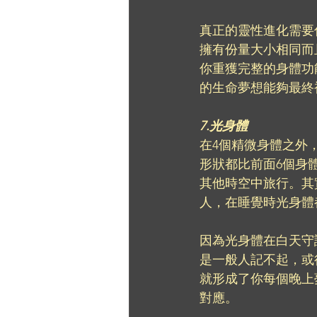
真正的靈性進化需要
擁有份量大小相同而
你重獲完整的身體功
的生命夢想能夠最終
7.光身體
在4個精微身體之外
形狀都比前面6個身
其他時空中旅行。其
人，在睡覺時光身體
因為光身體在白天守
是一般人記不起，或
就形成了你每個晚上
對應。