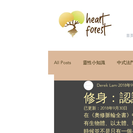
首
All Posts
靈性小知識
中式法
Derek Lam
2018年
星星之旅
人際關係
Kun
修身：認
已更新：
2018年9月30日
在《奧修脈輪全書》
有生物體、以太體、
時候並不是只有一個