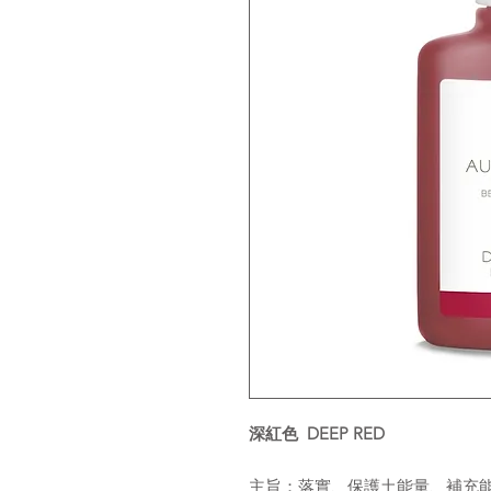
深紅色 DEEP RED
主旨：落實、保護土能量、補充