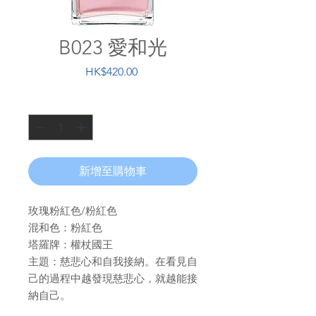
B023 愛和光
價
HK$420.00
格
數量
*
新增至購物車
玫瑰粉紅色/粉紅色
混和色：粉紅色
塔羅牌：權杖國王
主題：慈悲心和自我接納。在看見自
己的過程中越發現慈悲心，就越能接
納自己。