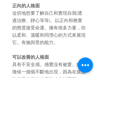
正向的人格面
迫切地想要了解自己和實現自我(透
過治療、靜心等等)。以正向和務實
的態度接受命運。擁有很多力量，但
以柔和、溫暖和同理心的方式來展現
它。有施與受的能力。
可以改善的人格面
具有不安全感。感覺沒有被愛。疾病
徵候一個個不斷地出現，因為在孩提
時代只有當他生病時才會被照顧。一
直保持著這種模式。
使用部位
整個下腹部。如處於重大的情感折磨
中則抹在整個心的周圍。當有靈性或
心理的問題時，則沿著頭髮邊緣來
抹。