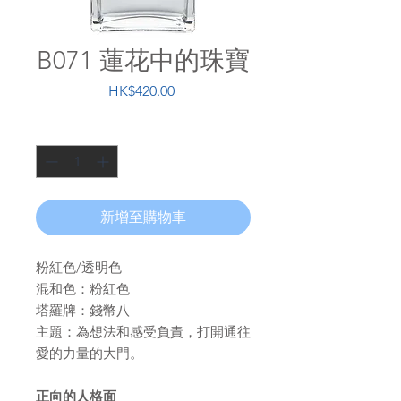
B071 蓮花中的珠寶
價
HK$420.00
格
數量
*
新增至購物車
粉紅色/透明色
混和色：粉紅色
塔羅牌：錢幣八
主題：為想法和感受負責，打開通往
愛的力量的大門。
正向的人格面