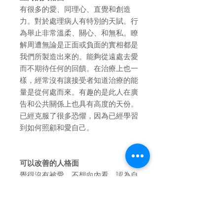
有很多的愛、同理心、直覺和創造
力。對於處理病人有特別的天賦。行
為舉止非常溫柔、關心、和無私。瞭
解周遭無論是正面或負面的實相都是
我們所製造出來的。能夠從遠處去愛
而不期待任何的回饋。在治療上也一
樣，經常沒有讓接受者知道治療的能
量是從何處而來。有趣的是此人在廣
告和公共關係上也具有高度的天份。
已經克服了很多恐懼，因為已經學習
到如何照顧和愛自己。
可以改善的人格面
覺得沒有被愛，不想向內看，認為自
己總是受到考驗。重覆犯相同的錯誤
而沒有從中學習，沒有辨識力，尤其
是無法辨識付出的關心是否合宜和被