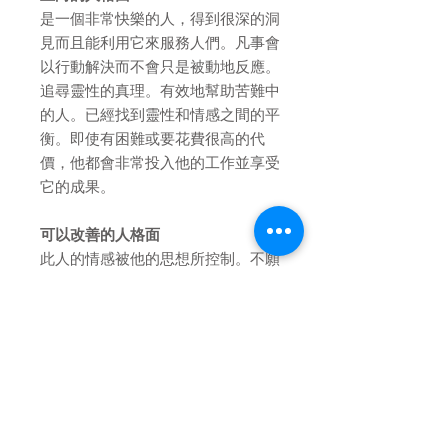
是一個非常快樂的人，得到很深的洞
見而且能利用它來服務人們。凡事會
以行動解決而不會只是被動地反應。
追尋靈性的真理。有效地幫助苦難中
的人。已經找到靈性和情感之間的平
衡。即使有困難或要花費很高的代
價，他都會非常投入他的工作並享受
它的成果。
可以改善的人格面
此人的情感被他的思想所控制。不願
意臣服，只想逃開。內在帶著舊有的
心痛。很可能有過對一位靈性老師失
望的經驗。處於深度的驚嚇中，因為
感覺失去了一位對他而言意義深遠的
重要人物。
使用部位