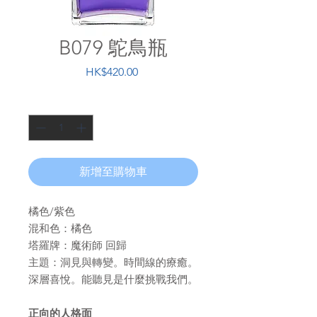
B079 鴕鳥瓶
價
HK$420.00
格
數量
*
新增至購物車
橘色/紫色
混和色：橘色
塔羅牌：魔術師 回歸
主題：洞見與轉變。時間線的療癒。
深層喜悅。能聽見是什麼挑戰我們。
正向的人格面