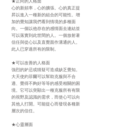
★正向的人格面
心的新頻率，心的擴張。心的真正提
昇以進入一種新的組合的可能性。增
加的覺知讓我們看到情境的多種面
向。一個以他存在的感情面去連結並
可以落實到此世間的人。一個放射著
信任與從心以及直覺面作溝通的人。
此人已穿過所有的限制。
★可以改善的人格面
強烈的妒忌或猜疑可造成缺乏覺知。
大天使約菲爾可以幫助克服與不合
適、覺得不夠好等等的感受相關的困
境。它可以突顯出一種克服所有有限
的視野及認識的需求，而使心可以向
其他人打開。可能從心而發現各種新
層次的信任。
★心靈層面