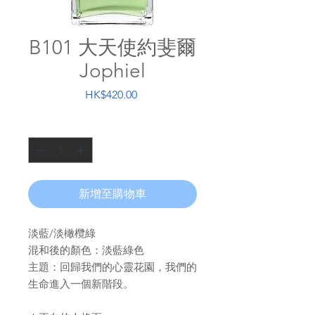
B101 大天使約斐爾
Jophiel
價
HK$420.00
格
數量
*
新增至購物車
淡藍/淡橄欖綠
混和後的顏色：淡藍綠色
主題：回歸我們的心靈花園，我們的
生命進入一個新階段。