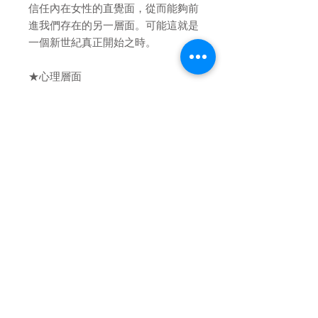
信任內在女性的直覺面，從而能夠前
進我們存在的另一層面。可能這就是
一個新世紀真正開始之時。
★心理層面
幫助克服批判並從潛意識及無意識中
找到平靜。藉由此瓶的溫和我們可以
安心地辨認出常常在我們經驗中最陰
暗隱蔽的角落主宰著我們人生的一些
過時的態度及假設。
★情感層面
由於我們的情感可以被我們更高的目
的所觸及，它幫助藉由我們的情感而
帶來更高層次的溝通。
★使用部位
心的位置