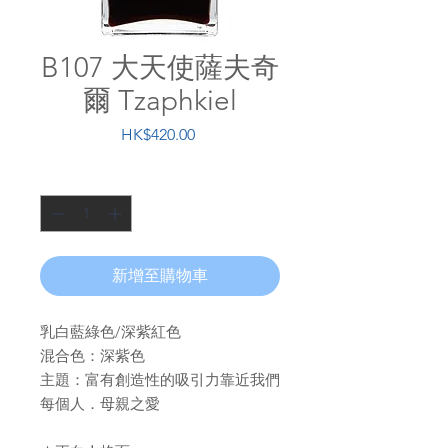
B107 大天使薩夫奇
爾 Tzaphkiel
價
HK$420.00
格
數量
*
新增至購物車
乳白藍綠色/深紫紅色
混合色：深紫色
主題：富有創造性的吸引力靠近我們
每個人．母親之愛