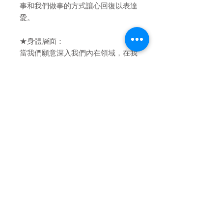
事和我們做事的方式讓心回復以表達
愛。
★身體層面：
當我們願意深入我們內在領域，在我
們之上．充滿活力的靈魂之星，就會
願意接近我們的肉身，那我們人類的
基本根基就會在人性與內在神性和一
中得到改變。當我們圓滿我們是誰，
以及我們來此所作所為的是為了發光
和表達，那麼，最終我們就將成為
“光之殿”。憶起我們的身體層面，
並且愛惜他。
★使用部位：
心輪一圈或全身各處皆可，尤其感情
或靈感層面卡住，可以用以喉輪和髮
際。