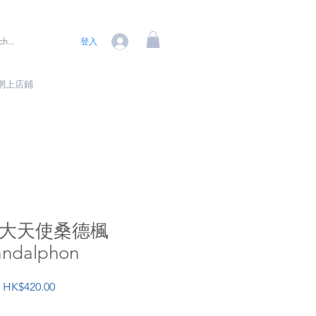
登入
網上店鋪
8 大天使桑德楓
andalphon
價
HK$420.00
格
數量
*