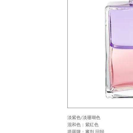
淡紫色/淡珊瑚色
混和色：紫紅色
塔羅牌：審判 回歸