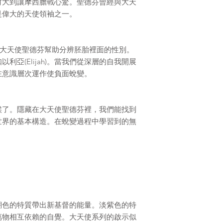
材大到讓摩西膽戰心驚。聖德芬曾經與大天
是偉大的天使領袖之一。
主張大天使聖德芬幫助分辨胚胎裡面的性別。
利亞(Elijah)。當我們從深層的自我開展
在意識層次運作使負面蛻變。
候了。隱藏在大天使聖德芬裡，我們能找到
世界的基本構造。在蛻變過程中學習到的無
瑚色的特質帶出新基督的能量。淡紫色的特
萬物相互依賴的自覺。大天使系列的啟示似