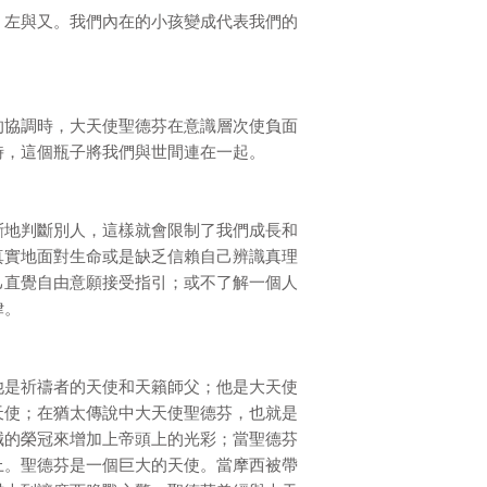
．左與又。我們內在的小孩變成代表我們的
的協調時，大天使聖德芬在意識層次使負面
時，這個瓶子將我們與世間連在一起。
斷地判斷別人，這樣就會限制了我們成長和
真實地面對生命或是缺乏信賴自己辨識真理
己直覺自由意願接受指引；或不了解一個人
律。
他是祈禱者的天使和天籟師父；他是大天使
天使；在猶太傳說中大天使聖德芬，也就是
誠的榮冠來增加上帝頭上的光彩；當聖德芬
上。聖德芬是一個巨大的天使。當摩西被帶