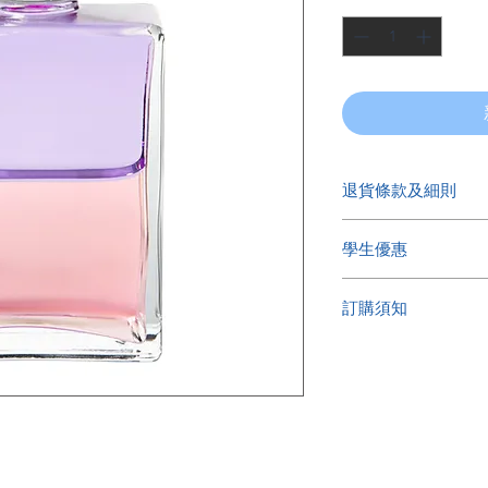
退貨條款及細則
感謝您對我們的信任
學生優惠
1. 所有貨品一經確
心檢查；
如是Aura Soma
2. 如選擇送貨服務的
訂購須知
我們查詢有關的學生
輸費，貨到付款，敬
因我們的貨品全在外