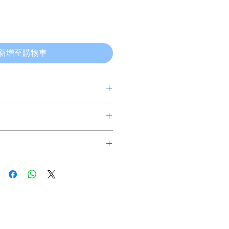
新增至購物車
，以下是有關購買的條款及細則：
定後將不能取消及退款，請在確定細小
訓練課程第1階至第3階的畢業生，可電郵
話，順豐將會收取不少於HKD22的運
優惠。
請留意。
國訂購，因此運送需時，敬請留意。