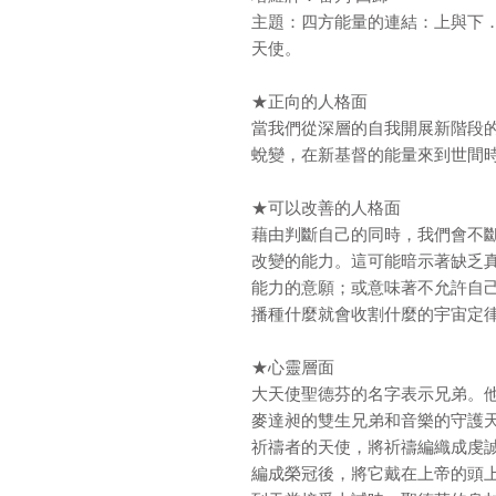
主題：四方能量的連結：上與下
天使。
★正向的人格面
當我們從深層的自我開展新階段
蛻變，在新基督的能量來到世間
★可以改善的人格面
藉由判斷自己的同時，我們會不
改變的能力。這可能暗示著缺乏
能力的意願；或意味著不允許自
播種什麼就會收割什麼的宇宙定
★心靈層面
大天使聖德芬的名字表示兄弟。
麥達昶的雙生兄弟和音樂的守護
祈禱者的天使，將祈禱編織成虔
編成榮冠後，將它戴在上帝的頭