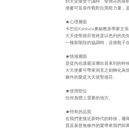
到天堂接受十誡時．聖德芬的身
便麥可並肩作戰對抗黑暗力量，
★心理層面
卡巴拉Kabbala奧秘教派學家
大天使聖德芬曾經是以色列的先知以
一種新階段的協調時，這個瓶子
★情感層面
是從內在讓最深層欣喜來到的時
大天使麥可帶來洞見之劍轉化為
條件的愛是大天使聖德芬。
★使用部位
任何身體上需要的地方。
★特有的品質
在我們更接近新時代的時候，珊
質及基督無條件的愛帶來我們與