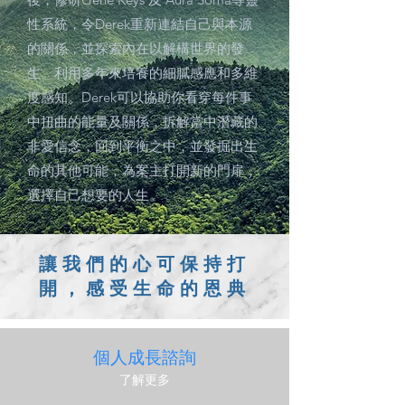
性系統，令Derek重新連結自己與本源
的關係，並探索內在以解構世界的發
生。利用多年來培養的細膩感應和多維
度感知。Derek可以協助你看穿每件事
中扭曲的能量及關係，拆解當中潛藏的
非愛信念，回到平衡之中，並發掘出生
命的其他可能，為案主打開新的門扉，
選擇自己想要的人生。
​讓我們的心可保持打
開，感受生命的恩典
​個人成長諮詢
了解更多