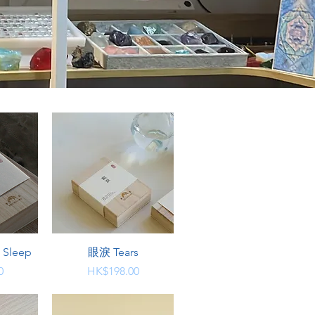
快速瀏覽
Sleep
眼淚 Tears
價格
0
HK$198.00