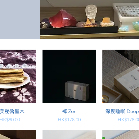
快速瀏覽
快速瀏覽
快速瀏覽
美秘魯聖木
禪 Zen
深度睡眠 Deep 
價格
價格
價格
HK$80.00
HK$178.00
HK$178.0