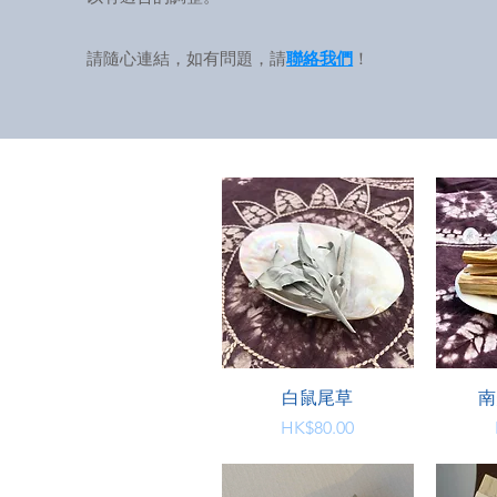
​請隨心連結，如有問題，請
聯絡我們
！
快速瀏覽
白鼠尾草
南
價格
HK$80.00