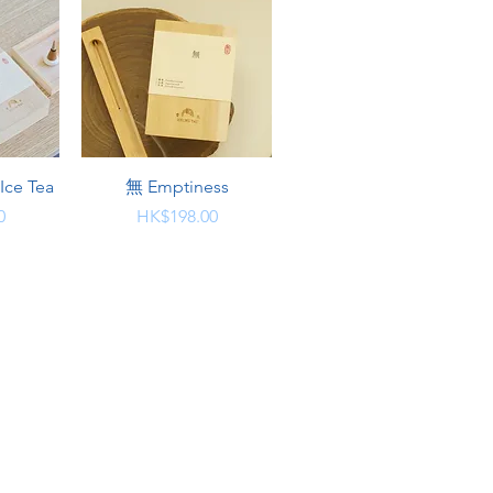
快速瀏覽
ce Tea
無 Emptiness
價格
0
HK$198.00