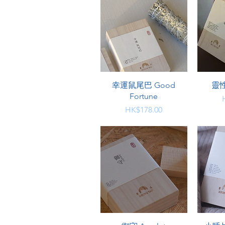
快速瀏覽
幸運鼠尾巴 Good
靈性
Fortune
價格
HK$178.00