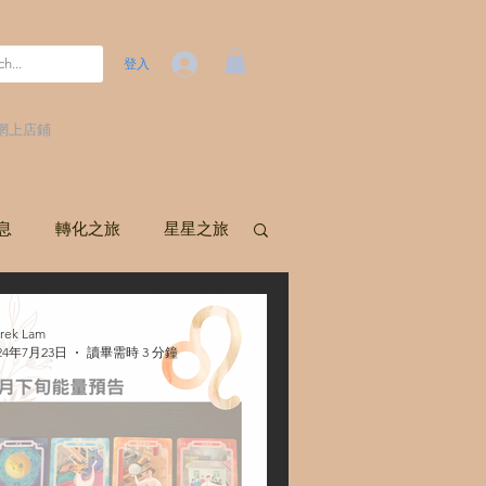
登入
網上店鋪
訊息
轉化之旅
星星之旅
rek Lam
24年7月23日
讀畢需時 3 分鐘