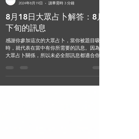
Derek Lam
2024年8月19日
讀畢需時 3 分鐘
8月18日大眾占卜解答：8月
下旬的訊息
感謝你參加這次的大眾占卜，當你被題目吸引
時，就代表在當中有你所需要的訊息。因為是
大眾占卜關係，所以未必全部訊息都適合你，
你可以跟據文章甚麼句子跟你有共鳴而作出參
考。緊記此為大眾占卜，所有訊息都比較大眾
並供參考，如果想進行更深入的解讀，了解你
個人的情況，邀請你可以預約進行個人...