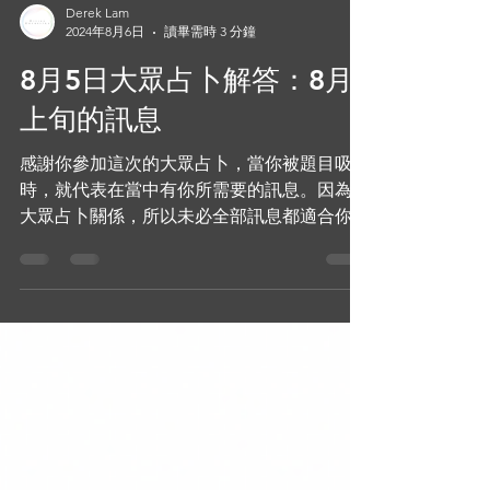
Derek Lam
2024年8月6日
讀畢需時 3 分鐘
8月5日大眾占卜解答：8月
上旬的訊息
感謝你參加這次的大眾占卜，當你被題目吸引
時，就代表在當中有你所需要的訊息。因為是
大眾占卜關係，所以未必全部訊息都適合你，
你可以跟據文章甚麼句子跟你有共鳴而作出參
考。緊記此為大眾占卜，所有訊息都比較大眾
並供參考，如果想進行更深入的解讀，了解你
個人的情況，邀請你可以預約進行個人...