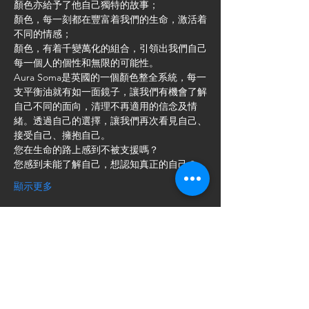
顏色亦給予了他自己獨特的故事；
顏色，每一刻都在豐富着我們的生命，激活着
不同的情感；
顏色，有着千變萬化的組合，引領出我們自己
每一個人的個性和無限的可能性。
Aura Soma是英國的一個顏色整全系統，每一
支平衡油就有如一面鏡子，讓我們有機會了解
自己不同的面向，清理不再適用的信念及情
緒。透過自己的選擇，讓我們再次看見自己、
接受自己、擁抱自己。
您在生命的路上感到不被支援嗎？
您感到未能了解自己，想認知真正的自己？
顯示更多
門票
銷售已完結
票券類型