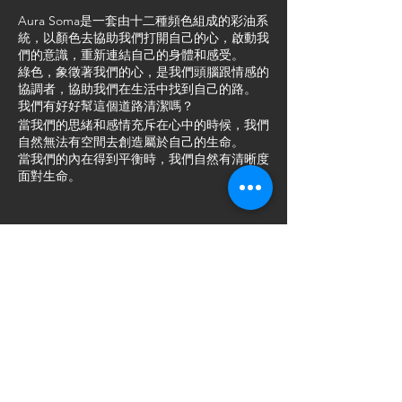
Aura Soma是一套由十二種頻色組成的彩油系
統，以顏色去協助我們打開自己的心，啟動我
們的意識，重新連結自己的身體和感受。
綠色，象徵著我們的心，是我們頭腦跟情感的
協調者，協助我們在生活中找到自己的路。
我們有好好幫這個道路清潔嗎？
當我們的思緒和感情充斥在心中的時候，我們
自然無法有空間去創造屬於自己的生命。
當我們的內在得到平衡時，我們自然有清晰度
面對生命。
心，也是我們的家，是最真實的家。我們的內
心都是互相連結著，讓我們可以在生活中感到
門票
安全和支持，就像我們走到大自然一樣，我們
的心也會感到一陣清新感。
銷售已完結
我們願意讓綠色這份能量來支持自己嗎？
票券類型
這一天，我們會以顏色、氣味和音樂等，以我
現場門票
們的五感再次連結自己的身體和感受，讓滿滿
的綠色包圍著我們，我們可以再次感到這份家
價格
的感覺。
HK$333.00