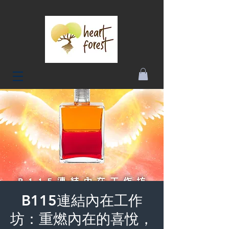
B115連結內在工作
坊：重燃內在的喜悅，