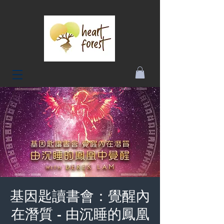
基因匙讀書會：覺醒內
在潛質 - 由沉睡的鳳凰