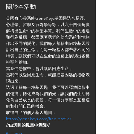
關於本活動
英國身心靈系統GeneKeys基因匙透合易經、
心理學、哲學及行為學等等，以六十四個角度
解構出生命中的神聖本質。我們生活中的遭遇
和行為反應，都因應著我們的信念系統和情緒
作出不同的變化。我們每人都藉由64粒基因設
計出自己的生命，而每一粒基因都帶著不同的
特質，讓我們可以在生命的道路上展現出各種
神聖的禮物。
當我們恐懼中，會以陰影回應生命；
當我們以愛回應生命，就能把基因匙的禮物表
現出來。
透過了解每一粒基因匙，我們可以釋放陰影中
的傷痛，轉化成為我們的光，讓我們的生活轉
化為自己成長的養份，每一個分享都是互相連
結和打開自己的機會。
取得自己的個人基因地圖：
https://genekeys.com/free-profile/
//由沉睡的鳳凰中覺醒//