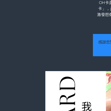
OH卡
卡」，
激發想
感謝您