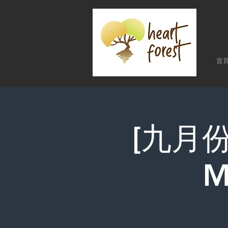
首
[九月份
M