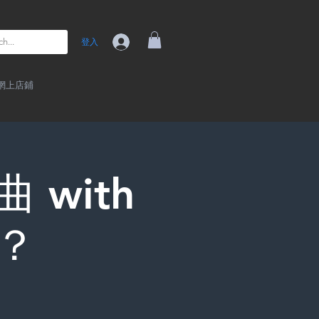
登入
網上店鋪
 with
誰？