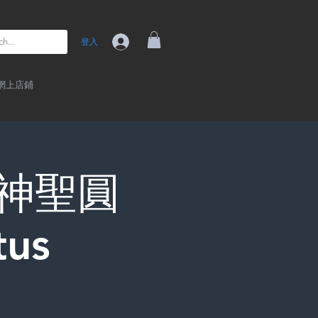
登入
網上店鋪
tā 神聖圓
tus