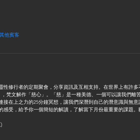
 位其他賓客
的靈性修行者的定期聚會，分享資訊及互相支持。在世界上有許多
ā」，梵文解作「慈心」。「慈」是一種美德、一個可以讓我們離苦得
連接在上之力的25分鐘冥想，讓我們深潛到自己的潛意識與無意
的感受，給予你一個簡短的解讀，了解當下月份最重要的課題。
)