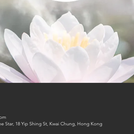
 pm
he Star, 18 Yip Shing St, Kwai Chung, Hong Kong