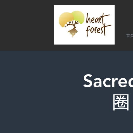
首
Sacre
圈 