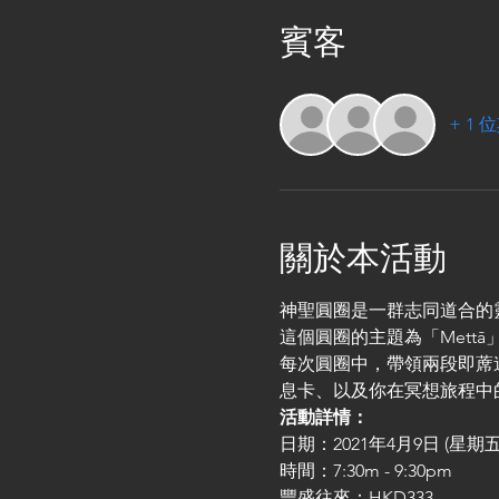
賓客
+ 1
關於本活動
神聖圓圈️是一群志同道合
這個圓圈的主題為「Mett
每次圓圈中，帶領兩段即蓆
息卡、以及你在冥想旅程中
活動詳情：
日期：2021年4月9日 (星期五
時間：7:30m - 9:30pm
豐盛往來：HKD333