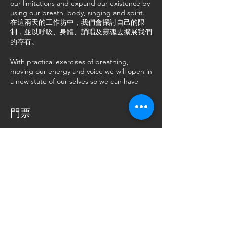
our limitations and expand our existence by
using our breath, body, singing and spirit.
在這兩天的工作坊中，我們會探討自己的限
制，並以呼吸、身體、誦唱及靈魂去擴展我們
的存有。
With practical exercises of breathing,
moving our energy and voice we will open in
a new state of our selves so we can have
more inner space for inviting the 99
"Wonderful names of God" at the end of
the 2nd day by participating all together to
門票
a Sufi Zikr or Dhikr that is the Sufi
meditation that the Sufis practice regularly.
在練習呼吸、陏動我們的能量及聲音，我們會
銷售已完結
為自己打開一個新的狀態，並有更大的內在空
間，在第二天的最後環節，以Sufi Zikr或Dhikr
票券類型
是蘇菲少數民族的恆常冥想練習 - 去邀請99位
基礎2天工作坊門票
「神的名字」跟我們融合。
更多資訊
Zikr or Dhikr is a ceremonial prayer of the
Sufi. It is based on the glorious continuous
價格
repetition (memorandum) of the 99
"Wonderful names of God" or only one of