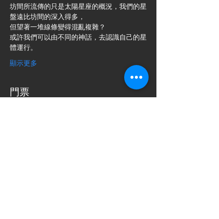
坊間所流傳的只是太陽星座的概況，我們的星
盤遠比坊間的深入得多，
但望著一堆線條變得混亂複雜？
或許我們可以由不同的神話，去認識自己的星
體運行。
顯示更多
門票
銷售已完結
票券類型
豐盛交換
價格
HK$777.00