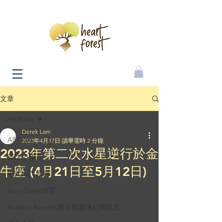
文章
All Posts
Derek Lam
All Posts
2023年4月17日
讀畢需時 2 分鐘
2023年第二次水星逆行於金
靈性小知識
牛座 (4月21日至5月12日)
中式法門系列
Aura Soma分享
Akashic Record 阿卡西靈魂紀錄訊息