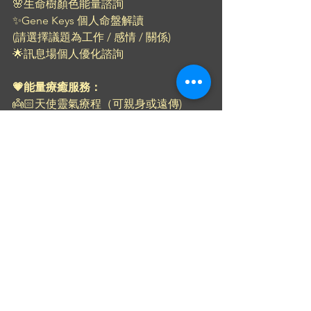
🌸生命樹顏色能量諮詢
✨Gene Keys 個人命盤解讀
(請選擇議題為工作 / 感情 / 關係)
🌟訊息場個人優化諮詢
💗能量療癒服務：
👼🏻天使靈氣療程（可親身或遠傳) 
歡迎訂閱、讚好及分享
Facebook 🔍 Heart Forest
Instagram 🔍 Heart_forest_HK
Youtube 🔍 Heart Forest
如有任何查詢或分享，歡迎短訊或留言
給我。
#meditation
#channeling
#channeledmessages
#Crystal
#Sense
#workshop
#spiritual
#clearing
#healing
#energy
#hongkong
#靈性
#身心靈
#亞