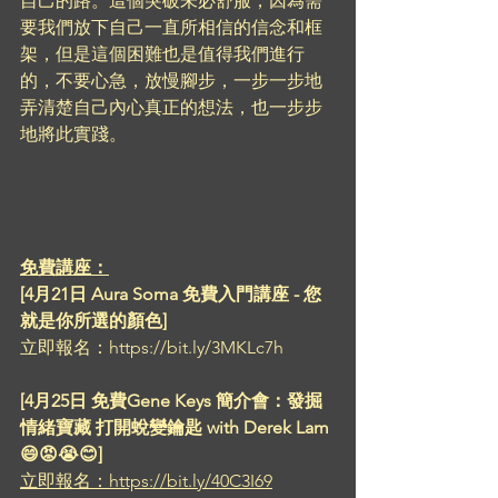
自己的路。這個突破未必舒服，因為需
要我們放下自己一直所相信的信念和框
架，但是這個困難也是值得我們進行
的，不要心急，放慢腳步，一步一步地
弄清楚自己內心真正的想法，也一步步
地將此實踐。
免費講座：
[4月21日 Aura Soma 免費入門講座 - 您
就是你所選的顏色]
立即報名：https://bit.ly/3MKLc7h
[4月25日 免費Gene Keys 簡介會：發掘
情緒寶藏 打開蛻變鑰匙 with Derek Lam
😄😡😭😊]
立即報名：https://bit.ly/40C3I69