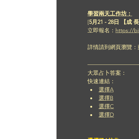
學習兩天工作坊：
[
5月21 - 28日 【成 長
立即報名：
https://b
詳情請到網頁瀏覽：
大眾占卜答案：
快速連結：
選擇A
選擇B
選擇C
選擇D