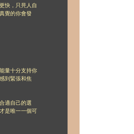
更快，只㫕人自
真覺的你會發
能量十分支持你
感到緊張和焦
合適自己的選
才是唯一一個可