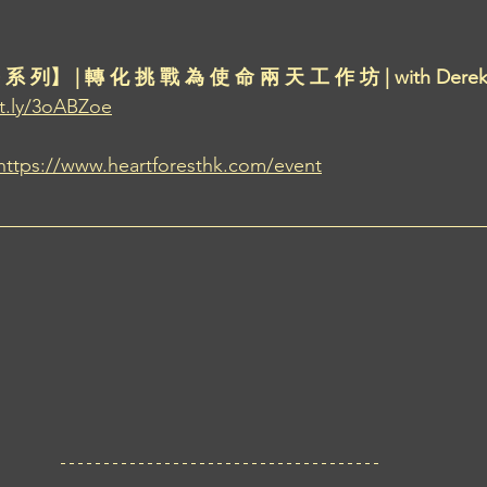
 系 列】 | 轉 化 挑 戰 為 使 命 兩 天 工 作 坊 | with Derek
it.ly/3oABZoe
https://www.heartforesthk.com/event