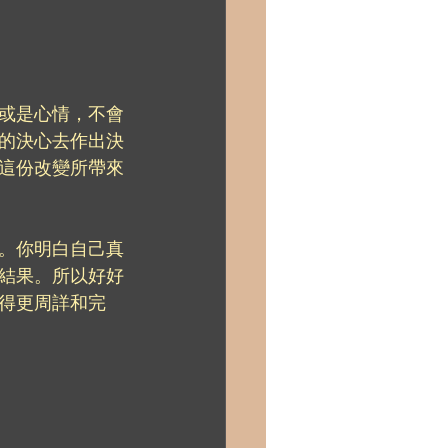
或是心情，不會
的決心去作出決
這份改變所帶來
。你明白自己真
結果。所以好好
得更周詳和完