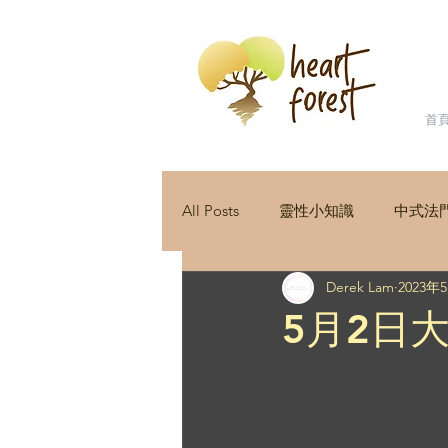
首
All Posts
靈性小知識
中式法
Derek Lam
2023年
星星之旅
人際關係
Kun
5月2日