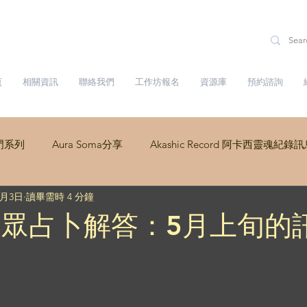
頁
相關資訊
聯絡我們
工作坊報名
資源庫
預約諮詢
門系列
Aura Soma分享
Akashic Record 阿卡西靈魂紀錄
5月3日
讀畢需時 4 分鐘
dalini Yoga
大眾占卜解答：5月上旬的